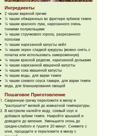
Ингредиенты
2 чашки вареной гречки
½ чашки обжаренных во фритюре кубиков темпе
¼ чашки красного лука, нарезанного очень
тонкими полукольцами
¼ чашки стручкового гороха, разрезанного
пополам
½ чашки нарезанной капусты кейл
¼ чашки зерен сладкой кукурузы (можно снять с
початка или использовать замороженную)
¼ чашки красной редиски, нарезанной дольками
¼ чашки нарезанной квашеной капусты
¼ чашки сока квашеной капусты
¾ чашки воды, для варки темпе
¼ чашки соевого соуса тамари, для варки темпе
вода, для бланширования овощей
Пошаговое Приготовление
Сваренную гречку переложите в миску и
"распушите" вилкой до комнатной температуры.
В кастрюлю налейте воду, соевый соус и
добавьте кубики темпе. Накройте крышкой и
доведите до кипения. Уменьшите огонь до
средне-слабого и тушите 20 минут. Снимите с
огня, процедите и переложите в миску с