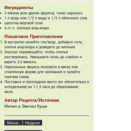
Ингредиенты
3 яблока (или другие фрукты), тонко нарезать
1 л воды или 1/2 л воды и 1/2 л яблочного сока
щепотка морской соли
6 ст.л. хлопьев агар-агара
Пошаговое Приготовление
В кастрюлю налейте сок/воду, добавьте соль,
хлопья агар-агара и доведите до кипения.
Хорошо перемешайте, чтобы хлопья
растворились. Уменьшите огонь до слабого и
варите 2-3 минуты.
Нарезанные фрукты положите в миску или
стеклянную форму для запекания и залейте
горячим соком.
Поставьте в прохладное место (не обязательно в
холодильник) на 1-1,5 часа до образования
желе.
Автор Рецепта/Источник
Мичио и Эвелин Куши
Меню - 1 Неделя