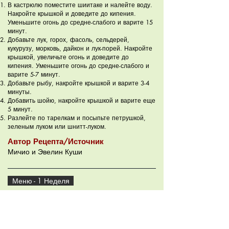
В кастрюлю поместите шиитаке и налейте воду.
Накройте крышкой и доведите до кипения.
Уменьшите огонь до средне-слабого и варите 15
минут.
Добавьте лук, горох, фасоль, сельдерей,
кукурузу, морковь, дайкон и лук-порей. Накройте
крышкой, увеличьте огонь и доведите до
кипения. Уменьшите огонь до средне-слабого и
варите 5-7 минут.
Добавьте рыбу, накройте крышкой и варите 3-4
минуты.
Добавить шойю, накройте крышкой и варите еще
5 минут.
Разлейте по тарелкам и посыпьте петрушкой,
зеленым луком или шнитт-луком.
Автор Рецепта/Источник
Мичио и Эвелин Куши
Меню - 1 Неделя
Меню - 2 Неделя
Рецепты