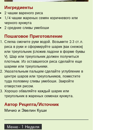
Ингредиенты
2 чашки вареного риса
1/4 чашки жареных семян коричневого или
черного кунжута
2 средние сливы умебоши
Пошаговое Приготовление
Слегка смочите руки водой. Возьмите 2-3 ст.л.
риса в руки и сформируйте шарик (как снежок)
или треугольник (сложив ладони в форме буквы
V). Шар или треугольник должен получиться
плотным. Из оставшегося риса сделайте еще
шарики или треугольники.
Указательным пальцем сделайте углубление в
центре шаров или треугольников, поместите
туда половину сливы умебоши. Закройте
отверстия рисом.
Хорошо обваляйте каждый шарик или
треугольник в жареных семенах кунжута.
Автор Рецепта/Источник
Мичио и Эвелин Куши
Меню - 1 Неделя