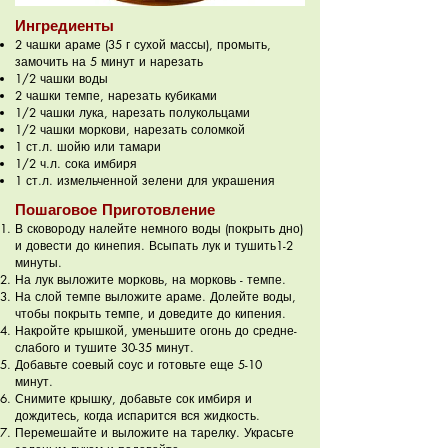
Ингредиенты
2 чашки араме (35 г сухой массы), промыть,
замочить на 5 минут и нарезать
1/2 чашки воды
2 чашки темпе, нарезать кубиками
1/2 чашки лука, нарезать полукольцами
1/2 чашки моркови, нарезать соломкой
1 ст.л. шойю или тамари
1/2 ч.л. сока имбиря
1 ст.л. измельченной зелени для украшения
Пошаговое Приготовление
В сковороду налейте немного воды (покрыть дно)
и довести до кинепия. Всыпать лук и тушить1-2
минуты.
На лук выложите морковь, на морковь - темпе.
На слой темпе выложите араме. Долейте воды,
чтобы покрыть темпе, и доведите до кипения.
Накройте крышкой, уменьшите огонь до средне-
слабого и тушите 30-35 минут.
Добавьте соевый соус и готовьте еще 5-10
минут.
Снимите крышку, добавьте сок имбиря и
дождитесь, когда испарится вся жидкость.
Перемешайте и выложите на тарелку. Украсьте