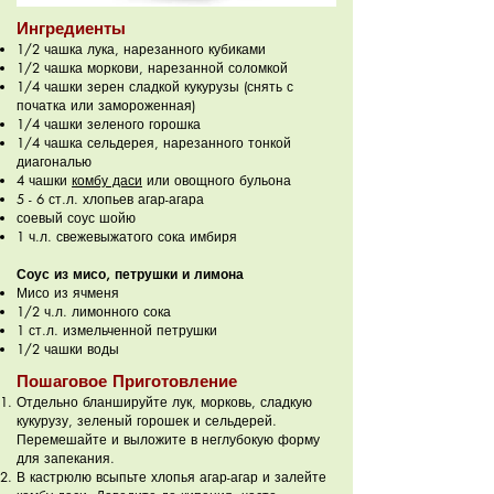
Ингредиенты
1/2 чашка лука, нарезанного кубиками
1/2 чашка моркови, нарезанной соломкой
1/4 чашки зерен сладкой кукурузы (снять с
початка или замороженная)
1/4 чашки зеленого горошка
1/4 чашка сельдерея, нарезанного тонкой
диагональю
4 чашки
комбу даси
или овощного бульона
5 - 6 ст.л. хлопьев агар-агара
соевый соус шойю
1 ч.л. свежевыжатого сока имбиря
Соус из мисо, петрушки и лимона
Мисо из ячменя
1/2 ч.л. лимонного сока
1 ст.л. измельченной петрушки
1/2 чашки воды
Пошаговое Приготовление
Отдельно бланшируйте лук, морковь, сладкую
кукурузу, зеленый горошек и сельдерей.
Перемешайте и выложите в неглубокую форму
для запекания.
В кастрюлю всыпьте хлопья агар-агар и залейте