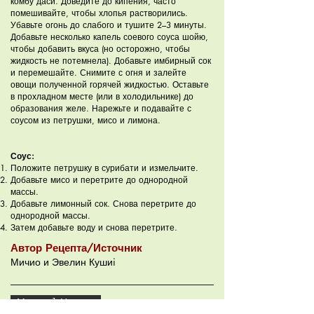
комбу даси. Доведите до кипения, часто
помешивайте, чтобы хлопья растворились.
Убавьте огонь до слабого и тушите 2–3 минуты.
Добавьте несколько капель соевого соуса шойю,
чтобы добавить вкуса (но осторожно, чтобы
жидкость не потемнела). Добавьте имбирный сок
и перемешайте. Снимите с огня и залейте
овощи полученной горячей жидкостью. Оставьте
в прохладном месте (или в холодильнике) до
образования желе. Нарежьте и подавайте с
соусом из петрушки, мисо и лимона.
Соус:
Положите петрушку в сурибати и измельчите.
Добавьте мисо и перетрите до однородной
массы.
Добавьте лимонный сок. Снова перетрите до
однородной массы.
Затем добавьте воду и снова перетрите.
Автор Рецепта/Источник
Мичио и Эвелин Кушиi
Меню - 1 Неделя