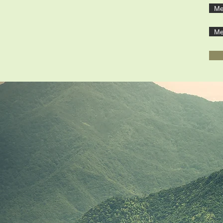
Ме
Ме