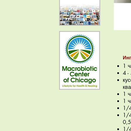
Ин
1 ч
4 -
кус
кв
1 ч
1 
1/
1/
0,5
1/4