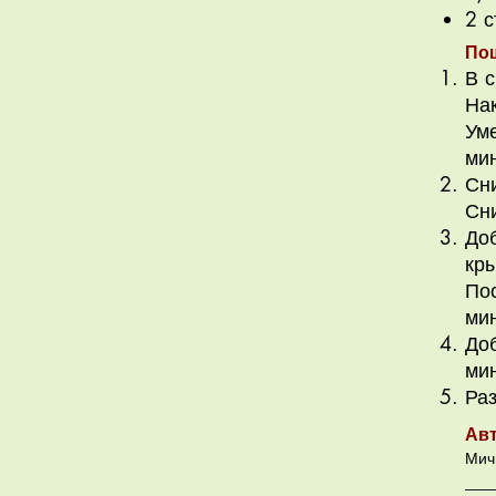
2 с
По
В с
На
Уме
мин
Сни
Сн
Доб
кры
Пос
ми
Доб
ми
Ра
Ав
Мич